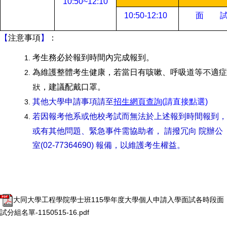
10:50~12:10
10:50-12:10
面 
【
注意事項
】
：
考生務必於報到時間內完成報到。
為維護整體考
⽣
健康，若當日有
咳嗽、呼吸道等不適症
狀，建議配戴口罩。
其他大學申請事項請至
招生網頁查詢
(
請直接點選)
若因報考他系或他校考試而無法於上述報到時間報到，
或有其他問題、緊急事件需協助者， 請撥冗向 院辦公
室(02-77364690) 報備，以維護考生權益。
大同大學工程學院學士班115學年度大學個人申請入學面試各時段面
試分組名單-1150515-16.pdf