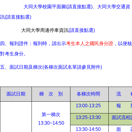
大同大學校園平面圖
(請直接點選)、
大同大學交通資
訊
(請直接點選)
大同大學周邊停車資訊
(請直接點選)
四、報到證件：報到時，請出示
考生本人之國民身分證
，以便核
對考生身分。
五、面試日期及梯次(各梯次面試名單請參見附件)
面試日期
梯 次 別
各梯次時間
流 
13:00-13:25
報 
第一梯次
13:25-13:30
面試流程
13:30~14:50
13:30-14:50
面 