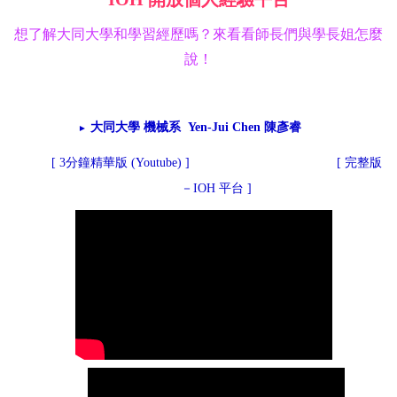
想了解大同大學和學習經歷嗎？來看看師長們與學長姐怎麼
說！
大同大學 機械系 Yen-Jui Chen 陳彥睿
►
[
3分鐘精華版 (Youtube)
]
[
完整版
－IOH 平台
]