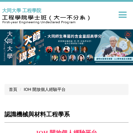
跳
大同大學 工程學院
到
主
要
內
容
區
首頁
IOH 開放個人經驗平台
認識機械與材料工程學系
IOH 開放個人經驗平台