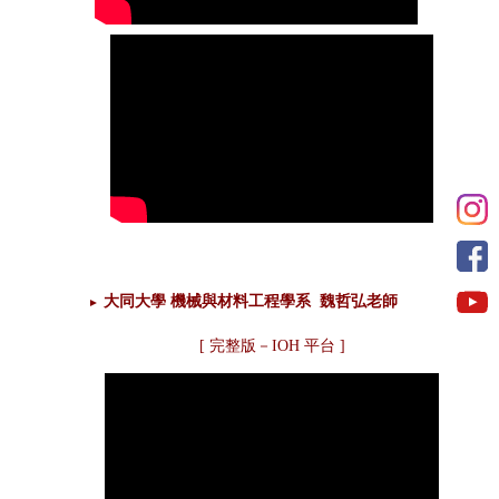
大同大學 機械與材料工程學系 魏哲弘老師
►
[
完整版－IOH 平台
]