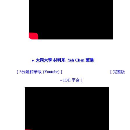
大同大學 材料系 Yeh Chen 葉晨
►
[
3分鐘精華版 (Youtube)
]
[
完整版
－IOH 平台
]