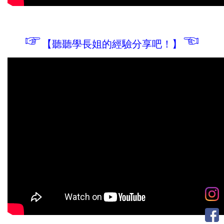
☞
☜
【聽聽學長姐的經驗分享吧！】