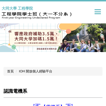
跳
大同大學 工程學院
到
主
要
內
容
區
首頁
IOH 開放個人經驗平台
認識電機系
☞
☜