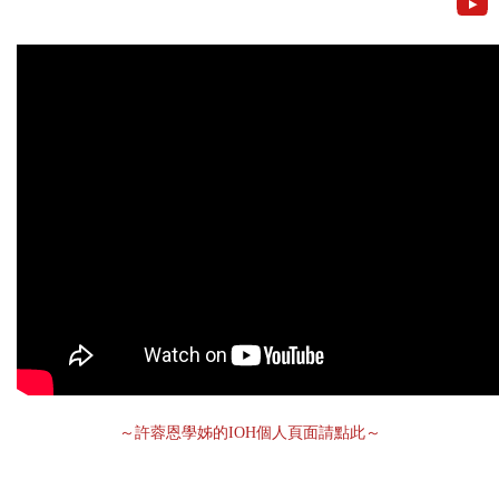
～許蓉恩學姊的IOH個人頁面請點此～