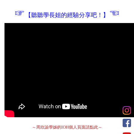
☞
☜
【聽聽學長姐的經驗分享吧！】
～周欣諭學姊的IOH個人頁面請點此～