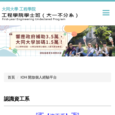
跳
大同大學 工程學院
到
主
要
內
容
區
首頁
IOH 開放個人經驗平台
認識資工系
☞
☜