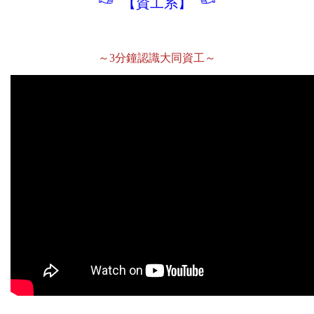
【資工系】
～3分鐘認識大同資工～