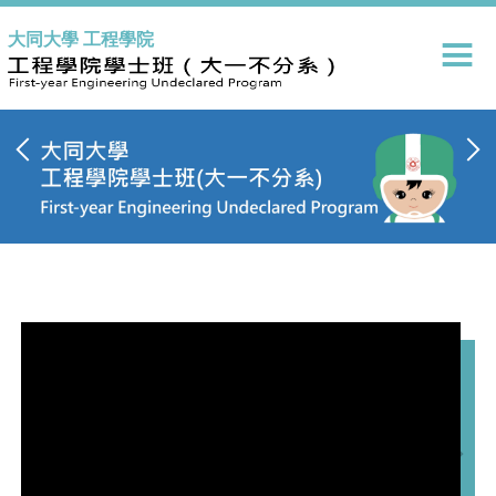
跳
大同大學 工程學院
到
主
要
內
容
區