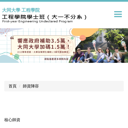
跳
大同大學 工程學院
到
主
要
內
容
區
首頁
師資陣容
核心師資