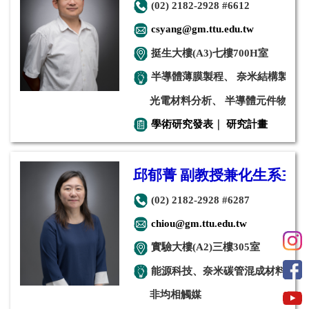
(02) 2182-2928 #6612
csyang@gm.ttu.edu.tw
挺生大樓(A3)七樓700H室
半導體薄膜製程、 奈米結構製作
光電材料分析、 半導體元件物理
學術研究發表
｜
研究計畫
邱郁菁 副教授兼化生系主
(02) 2182-2928 #6287
chiou@gm.ttu.edu.tw
實驗大樓(A2)三樓305室
能源科技、奈米碳管混成材料、
非均相觸媒