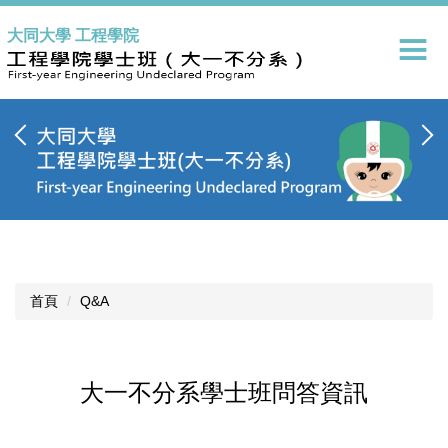
跳
大同大學 工程學院
到
主
要
內
容
區
首頁
Q&A
大一不分系學士班問答資訊