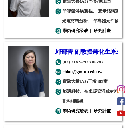
挺生大樓(A3)七樓700H室
半導體薄膜製程、 奈米結構製作
光電材料分析、 半導體元件物理
學術研究發表
｜
研究計畫
邱郁菁 副教授兼化生系主
(02) 2182-2928 #6287
chiou@gm.ttu.edu.tw
實驗大樓(A2)三樓305室
能源科技、奈米碳管混成材料、
非均相觸媒
學術研究發表
｜
研究計畫