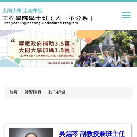
跳
大同大學 工程學院
到
主
要
內
容
區
首頁
師資陣容
核心師資
吳錫芩
副教授兼班主任