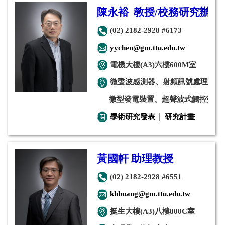
陳永裕 教授/校務研究辦公
(02) 2182-2928 #6173
yychen@gm.ttu.edu.tw
電機大樓(A3)六樓600M室
微聲波感測器、射頻訊號處理元件
微型發電裝置、超聲波式觸控螢幕
學術研究發表
｜
研究計畫
黃國軒 助理教授
(02) 2182-2928 #6551
khhuang@gm.ttu.edu.tw
挺生大樓(A3)八樓800C室